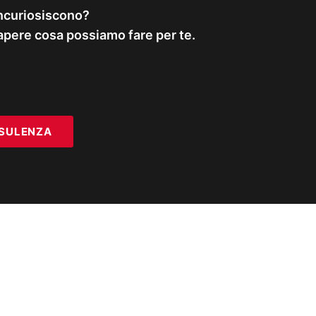
 incuriosiscono?
apere cosa possiamo fare per te.
NSULENZA