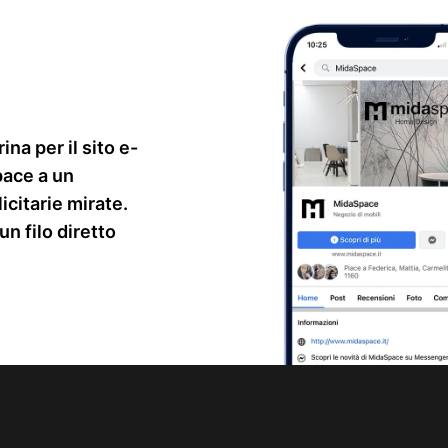
na per il sito e-
pace a un
icitarie mirate.
n filo diretto