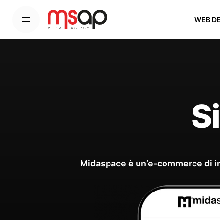
WEB D
S
Midaspace è un’e-commerce di int