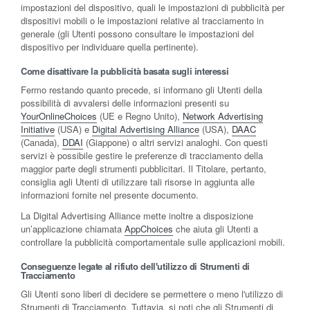
impostazioni del dispositivo, quali le impostazioni di pubblicità per
dispositivi mobili o le impostazioni relative al tracciamento in
generale (gli Utenti possono consultare le impostazioni del
dispositivo per individuare quella pertinente).
Come disattivare la pubblicità basata sugli interessi
Fermo restando quanto precede, si informano gli Utenti della
possibilità di avvalersi delle informazioni presenti su
YourOnlineChoices
(UE e Regno Unito),
Network Advertising
Initiative
(USA) e
Digital Advertising Alliance
(USA),
DAAC
(Canada),
DDAI
(Giappone) o altri servizi analoghi. Con questi
servizi è possibile gestire le preferenze di tracciamento della
maggior parte degli strumenti pubblicitari. Il Titolare, pertanto,
consiglia agli Utenti di utilizzare tali risorse in aggiunta alle
informazioni fornite nel presente documento.
La Digital Advertising Alliance mette inoltre a disposizione
un’applicazione chiamata
AppChoices
che aiuta gli Utenti a
controllare la pubblicità comportamentale sulle applicazioni mobili.
Conseguenze legate al rifiuto dell'utilizzo di Strumenti di
Tracciamento
Gli Utenti sono liberi di decidere se permettere o meno l'utilizzo di
Strumenti di Tracciamento. Tuttavia, si noti che gli Strumenti di